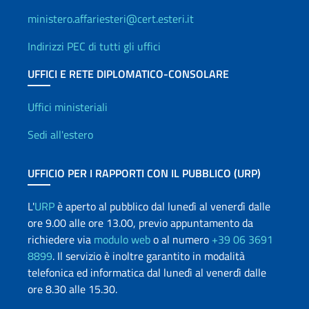
ministero.affariesteri@cert.esteri.it
Indirizzi PEC di tutti gli uffici
UFFICI E RETE DIPLOMATICO-CONSOLARE
Uffici e Rete diplomatica
Uffici ministeriali
Sedi all'estero
UFFICIO PER I RAPPORTI CON IL PUBBLICO (URP)
L'
URP
è aperto al pubblico dal lunedì al venerdì dalle
ore 9.00 alle ore 13.00, previo appuntamento da
richiedere via
modulo web
o al numero
+39 06 3691
8899
. Il servizio è inoltre garantito in modalità
telefonica ed informatica dal lunedì al venerdì dalle
ore 8.30 alle 15.30.