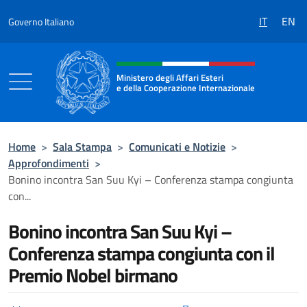
Salta al contenuto
IT
EN
Governo Italiano
Intestazione sito, social e menù
Ministero degli Affari Esteri
e della Cooperazione Internazionale
Ministero degli Affari Esteri e della Coo
Home
>
Sala Stampa
>
Comunicati e Notizie
>
Approfondimenti
>
Bonino incontra San Suu Kyi – Conferenza stampa congiunta
con...
Bonino incontra San Suu Kyi –
Conferenza stampa congiunta con il
Premio Nobel birmano