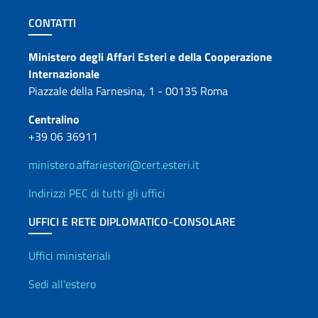
Sezione footer
CONTATTI
Contatti
Ministero degli Affari Esteri e della Cooperazione
Internazionale
Piazzale della Farnesina, 1 - 00135 Roma
Centralino
+39 06 36911
ministero.affariesteri@cert.esteri.it
Indirizzi PEC di tutti gli uffici
UFFICI E RETE DIPLOMATICO-CONSOLARE
Uffici e Rete diplomatica
Uffici ministeriali
Sedi all'estero