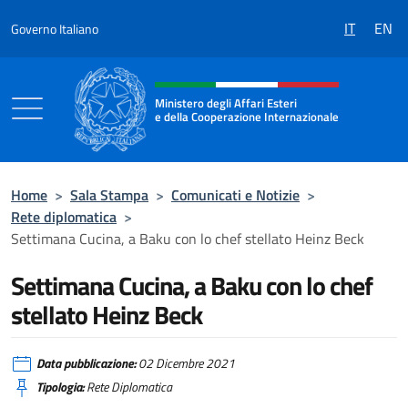
Salta al contenuto
IT
EN
Governo Italiano
Intestazione sito, social e menù
Ministero degli Affari Esteri
e della Cooperazione Internazionale
Ministero degli Affari Esteri e della Coo
Home
>
Sala Stampa
>
Comunicati e Notizie
>
Rete diplomatica
>
Settimana Cucina, a Baku con lo chef stellato Heinz Beck
Settimana Cucina, a Baku con lo chef
stellato Heinz Beck
Data pubblicazione:
02 Dicembre 2021
Tipologia:
Rete Diplomatica