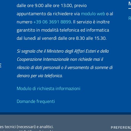
dalle ore 9.00 alle ore 13.00, previo
appuntamento da richiedere via
modulo web
o al
R
numero
+39 06 3691 8899
. Il servizio è inoltre
garantito in modalità telefonica ed informatica
dal lunedì al venerdì dalle ore 8.30 alle 15.30.
Si segnala che il Ministero degli Affari Esteri e della
Cooperazione Internazionale non richiede mai il
E
rilascio di dati personali o il versamento di somme di
denaro per via telefonica.
matica
Info utili
Modulo di richiesta informazioni
Domande frequenti
zione Accessibilità
Redazione Esteri
2026 Copyright Min
es tecnici (necessari) e analitici.
PREFEREN