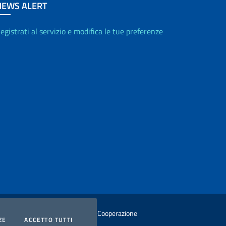
NEWS ALERT
egistrati al servizio e modifica le tue preferenze
istero degli Affari Esteri e della Cooperazione
COOKIES
I COOKIES
ZE
ACCETTO TUTTI