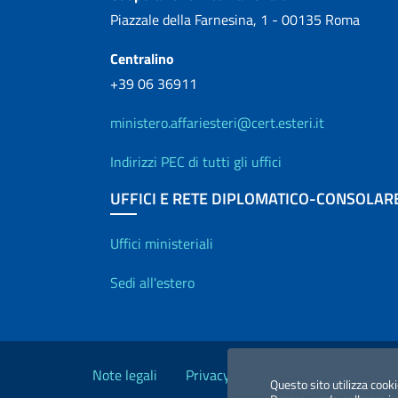
Piazzale della Farnesina, 1 - 00135 Roma
Centralino
+39 06 36911
ministero.affariesteri@cert.esteri.it
Indirizzi PEC di tutti gli uffici
UFFICI E RETE DIPLOMATICO-CONSOLAR
Uffici e Rete diplo
Uffici ministeriali
Sedi all'estero
Link Utili
Note legali
Privacy e cookie policy
Dichiara
Questo sito utilizza cooki