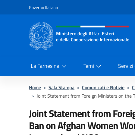
Salta al contenuto
Governo Italiano
Intestazione sito, social 
Ministero degli Affari Esteri
e della Cooperazione Internazionale
Ministero degli Affari Esteri e del
La Farnesina
Temi
Servizi
Home
>
Sala Stampa
>
Comunicati e Notizie
>
C
>
Joint Statement from Foreign Ministers on the Ta
Joint Statement from Foreig
Ban on Afghan Women Work