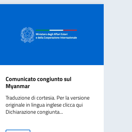
Comunicato congiunto sul
Seou
Myanmar
Gior
Traduzione di cortesia. Per la versione
L’Amb
originale in lingua inglese clicca qui
Core
Dichiarazione congiunta...
della
donna