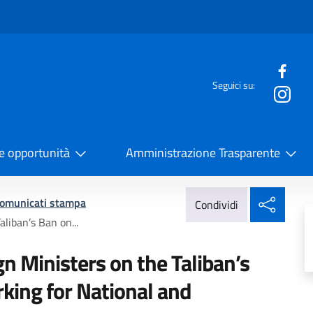
e menù
Seguici su:
la Cooperazione Internazionale
 e opportunità
Amministrazione Trasparente
Condi
omunicati stampa
Condividi
liban’s Ban on...
n Ministers on the Taliban’s
ing for National and